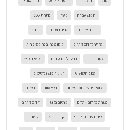
גוגל
גוגל אדס
דאטה אנליסט
דירוג אתרים
חיפוש עבודה
כושר
כותרות SEO
כתיבה שיווקית
למידת מכונה
מדריך
מדריך לקידום אתרים
מילון מונחי בינה מלאכותית
מילות מפתח
מנועי AI גנרטיביים
מנועי חיפוש
מנועי חיפוש AI
מנועי חיפוש גנרטיביים
מנועי חיפוש מבוססי שיחה
מקצועות
משרות
משרות בקידום אתרים
פרסום בגוגל
קידום אתרים
קידום אתרים אורגני
קידום בגוגל
קישורים