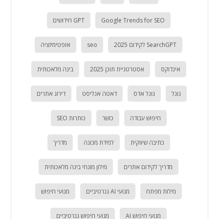
Google Trends for SEO
GPT חידושים
SearchGPT לקידום 2025
seo
אופטימיזציה
אינדוקס
אסטרטגיית תוכן 2025
בינה מלאכותית
גוגל
גוגל אדס
דאטה אנליסט
דירוג אתרים
חיפוש עבודה
כושר
כותרות SEO
כתיבה שיווקית
למידת מכונה
מדריך
מדריך לקידום אתרים
מילון מונחי בינה מלאכותית
מילות מפתח
מנועי AI גנרטיביים
מנועי חיפוש
מנועי חיפוש AI
מנועי חיפוש גנרטיביים