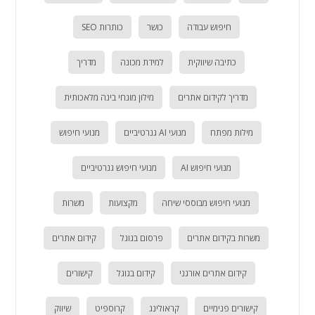
חיפוש עבודה
כושר
כותרות SEO
כתיבה שיווקית
למידת מכונה
מדריך
מדריך לקידום אתרים
מילון מונחי בינה מלאכותית
מילות מפתח
מנועי AI גנרטיביים
מנועי חיפוש
מנועי חיפוש AI
מנועי חיפוש גנרטיביים
מנועי חיפוש מבוססי שיחה
מקצועות
משרות
משרות בקידום אתרים
פרסום בגוגל
קידום אתרים
קידום אתרים אורגני
קידום בגוגל
קישורים
קישורים פנימיים
קראולינג
קרוספיט
שיווק