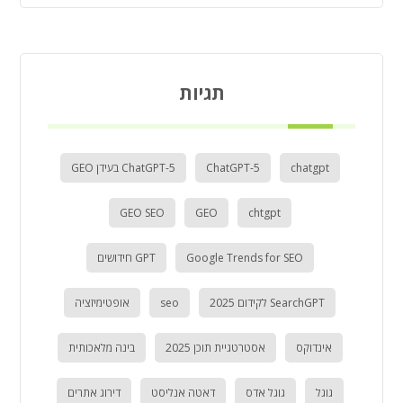
תגיות
chatgpt
ChatGPT-5
ChatGPT-5 בעידן GEO
GEO SEO
GEO
chtgpt
Google Trends for SEO
GPT חידושים
SearchGPT לקידום 2025
seo
אופטימיזציה
אינדוקס
אסטרטגיית תוכן 2025
בינה מלאכותית
גוגל
גוגל אדס
דאטה אנליסט
דירוג אתרים