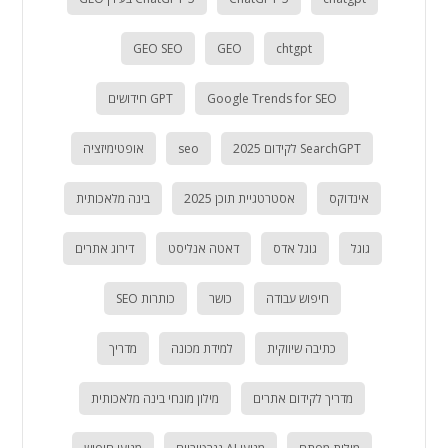
GEO SEO
GEO
chtgpt
Google Trends for SEO
GPT חידושים
SearchGPT לקידום 2025
seo
אופטימיזציה
אינדוקס
אסטרטגיית תוכן 2025
בינה מלאכותית
גוגל
גוגל אדס
דאטה אנליסט
דירוג אתרים
חיפוש עבודה
כושר
כותרות SEO
כתיבה שיווקית
למידת מכונה
מדריך
מדריך לקידום אתרים
מילון מונחי בינה מלאכותית