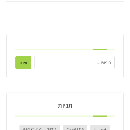
חיפוש
תגיות
chatgpt
ChatGPT-5
ChatGPT-5 בעידן GEO