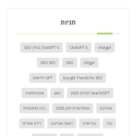
תגיות
chatgpt
ChatGPT-5
ChatGPT-5 בעידן GEO
GEO SEO
GEO
chtgpt
Google Trends for SEO
GPT חידושים
SearchGPT לקידום 2025
seo
אופטימיזציה
אינדוקס
אסטרטגיית תוכן 2025
בינה מלאכותית
גוגל
גוגל אדס
דאטה אנליסט
דירוג אתרים