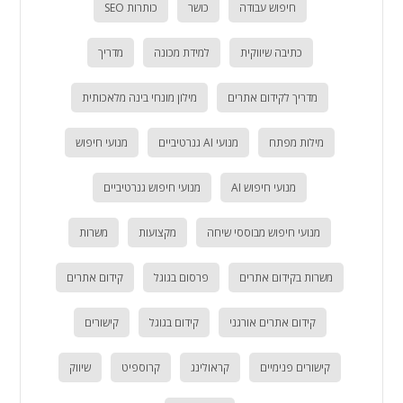
חיפוש עבודה
כושר
כותרות SEO
כתיבה שיווקית
למידת מכונה
מדריך
מדריך לקידום אתרים
מילון מונחי בינה מלאכותית
מילות מפתח
מנועי AI גנרטיביים
מנועי חיפוש
מנועי חיפוש AI
מנועי חיפוש גנרטיביים
מנועי חיפוש מבוססי שיחה
מקצועות
משרות
משרות בקידום אתרים
פרסום בגוגל
קידום אתרים
קידום אתרים אורגני
קידום בגוגל
קישורים
קישורים פנימיים
קראולינג
קרוספיט
שיווק