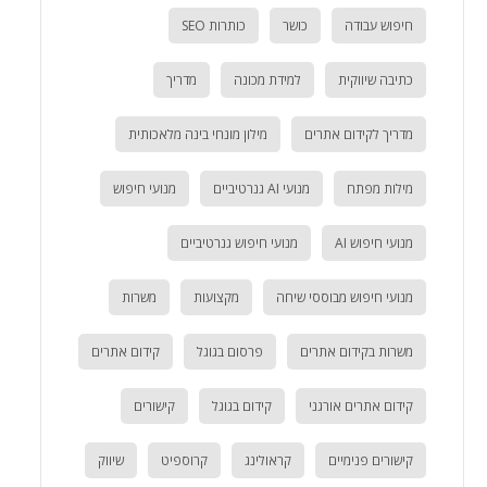
חיפוש עבודה
כושר
כותרות SEO
כתיבה שיווקית
למידת מכונה
מדריך
מדריך לקידום אתרים
מילון מונחי בינה מלאכותית
מילות מפתח
מנועי AI גנרטיביים
מנועי חיפוש
מנועי חיפוש AI
מנועי חיפוש גנרטיביים
מנועי חיפוש מבוססי שיחה
מקצועות
משרות
משרות בקידום אתרים
פרסום בגוגל
קידום אתרים
קידום אתרים אורגני
קידום בגוגל
קישורים
קישורים פנימיים
קראולינג
קרוספיט
שיווק