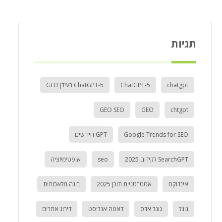
תגיות
chatgpt
ChatGPT-5
ChatGPT-5 בעידן GEO
GEO SEO
GEO
chtgpt
Google Trends for SEO
GPT חידושים
SearchGPT לקידום 2025
seo
אופטימיזציה
אינדוקס
אסטרטגיית תוכן 2025
בינה מלאכותית
גוגל
גוגל אדס
דאטה אנליסט
דירוג אתרים