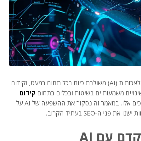
בינה מלאכותית כך משנה AI את פני ה-SEO. בינה מלאכותית (AI) משולבת כיום בכל תחום כמעט, וקידום
קידום
כאשר AI תשחק תפקיד מרכזי בתהליכים אלו. במאמר זה נסקור את ההשפעה של AI על
י ה-SEO בעתיד הקרוב.
ם עם AI