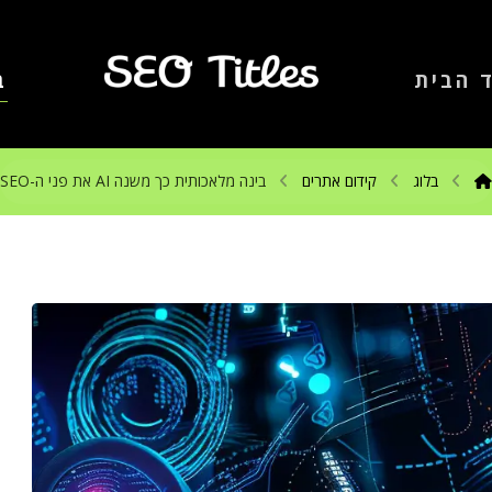
 הבית
ב
בלוג
קידום אתרים
בינה מלאכותית כך משנה AI את פני ה-SEO