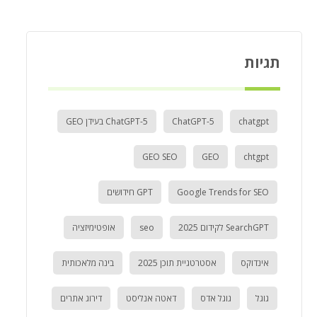
תגיות
chatgpt
ChatGPT-5
ChatGPT-5 בעידן GEO
GEO SEO
GEO
chtgpt
Google Trends for SEO
GPT חידושים
SearchGPT לקידום 2025
seo
אופטימיזציה
אינדוקס
אסטרטגיית תוכן 2025
בינה מלאכותית
גוגל
גוגל אדס
דאטה אנליסט
דירוג אתרים