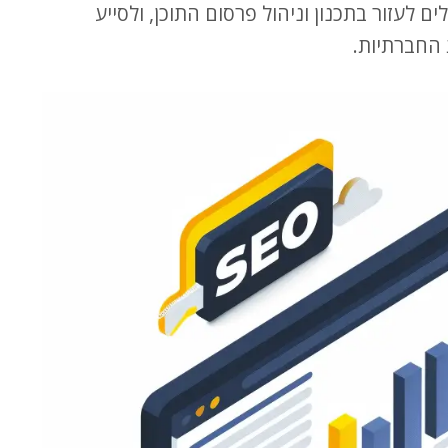
יהול תכנים כמו Trello, Asana ו-Buffer יכולים לעזור בתכנון וניהול פרסום התוכן, ולסייע
 החברתיות.