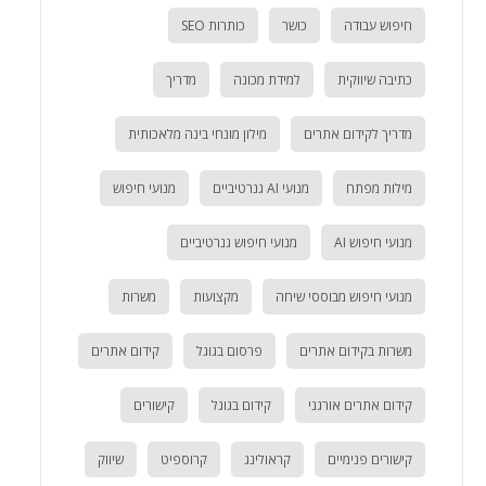
חיפוש עבודה
כושר
כותרות SEO
כתיבה שיווקית
למידת מכונה
מדריך
מדריך לקידום אתרים
מילון מונחי בינה מלאכותית
מילות מפתח
מנועי AI גנרטיביים
מנועי חיפוש
מנועי חיפוש AI
מנועי חיפוש גנרטיביים
מנועי חיפוש מבוססי שיחה
מקצועות
משרות
משרות בקידום אתרים
פרסום בגוגל
קידום אתרים
קידום אתרים אורגני
קידום בגוגל
קישורים
קישורים פנימיים
קראולינג
קרוספיט
שיווק