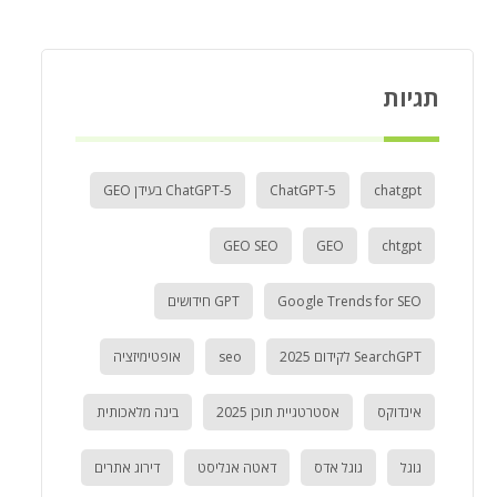
תגיות
chatgpt
ChatGPT-5
ChatGPT-5 בעידן GEO
GEO SEO
GEO
chtgpt
Google Trends for SEO
GPT חידושים
SearchGPT לקידום 2025
seo
אופטימיזציה
אינדוקס
אסטרטגיית תוכן 2025
בינה מלאכותית
גוגל
גוגל אדס
דאטה אנליסט
דירוג אתרים