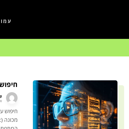
עמוד
חיפוש
שר
אוג
חיפוש ע
המתפתחת