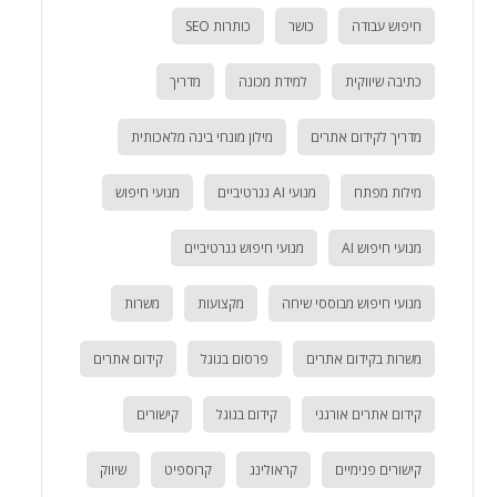
חיפוש עבודה
כושר
כותרות SEO
כתיבה שיווקית
למידת מכונה
מדריך
מדריך לקידום אתרים
מילון מונחי בינה מלאכותית
מילות מפתח
מנועי AI גנרטיביים
מנועי חיפוש
מנועי חיפוש AI
מנועי חיפוש גנרטיביים
מנועי חיפוש מבוססי שיחה
מקצועות
משרות
משרות בקידום אתרים
פרסום בגוגל
קידום אתרים
קידום אתרים אורגני
קידום בגוגל
קישורים
קישורים פנימיים
קראולינג
קרוספיט
שיווק