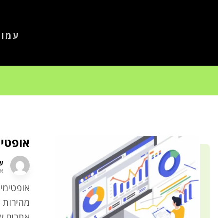
עמוד
אופטימ
שר
אוג
אופטימיז
מהירות 
אתרים שט