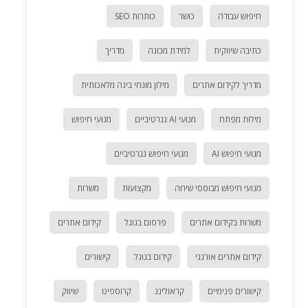
חיפוש עבודה
כושר
כותרות SEO
כתיבה שיווקית
למידת מכונה
מדריך
מדריך לקידום אתרים
מילון מונחי בינה מלאכותית
מילות מפתח
מנועי AI גנרטיביים
מנועי חיפוש
מנועי חיפוש AI
מנועי חיפוש גנרטיביים
מנועי חיפוש מבוססי שיחה
מקצועות
משרות
משרות בקידום אתרים
פרסום בגוגל
קידום אתרים
קידום אתרים אורגני
קידום בגוגל
קישורים
קישורים פנימיים
קראולינג
קרוספיט
שיווק