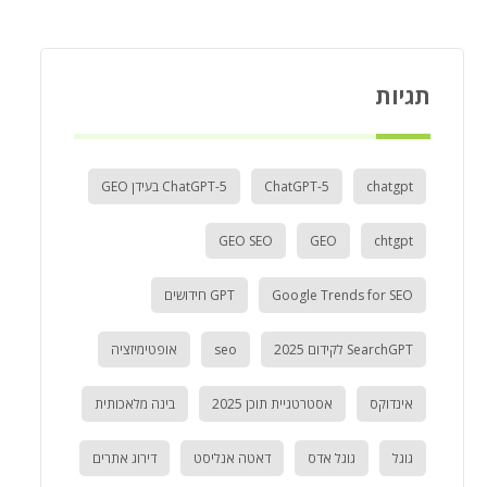
תגיות
chatgpt
ChatGPT-5
ChatGPT-5 בעידן GEO
GEO SEO
GEO
chtgpt
Google Trends for SEO
GPT חידושים
SearchGPT לקידום 2025
seo
אופטימיזציה
אינדוקס
אסטרטגיית תוכן 2025
בינה מלאכותית
גוגל
גוגל אדס
דאטה אנליסט
דירוג אתרים